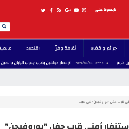
تابعونا على
Search
جرائم و قضايا
ثقافة وفنّ
اقتصاد
عالمية
الإعصار دولفين يضرب جنوب اليابان والصين تستعد لوصو
07:50 - 2026/08/08
ني قرب حفل "يوروفيجن" في فيينا
تنفار أمني قرب حفل "يوروفيجن"