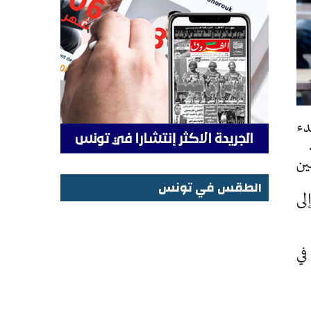
دء
ين
الطقس في تونس
لى
الطقس في تونس
في