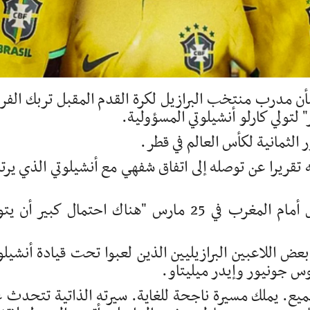
ن مدرب منتخب البرازيل لكرة القدم المقبل تربك الفر
" لتولي كارلو أنشيلوتي المسؤولية.
الثمانية لكأس العالم في قطر.
يه تقريرا عن توصله إلى اتفاق شفهي مع أنشيلوتي الذي يرت
وقال إيدرسون للصحفيين قبل مباراة البرازيل أمام المغرب في 25 مارس "هناك احتمال كبير أن
اللاعبين البرازيليين الذين لعبوا تحت قيادة أنشيلو
س جونيور وإيدر ميليتاو.
جميع. يملك مسيرة ناجحة للغاية. سيرته الذاتية تتحدث 