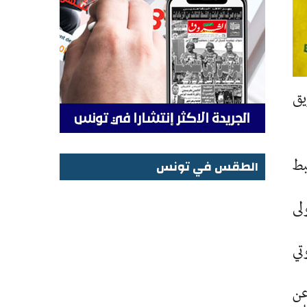
يق
بط
الطقس في تونس
الطقس في تونس
 يتولى
تي
عن