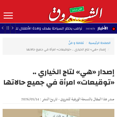
Aller
au
contenu
principal
MAIN
الأخبار
ترامب يحظر السياحة بهدف ولادة الأطفال للحصول على الجنسي
00:30
NAVIGATION
الصفحة الرئيسية
ثقافة و فنّ
إصدار «هي» لتاج الخياري .. «توقيعات» امرأة في جميع حالاتها
إصدار «هي» لتاج الخياري ..
«توقيعات» امرأة في جميع حالاتها
صدر هذا المقال بالنسخة الورقية للشروق - تاريخ النشر : 2026/05/14