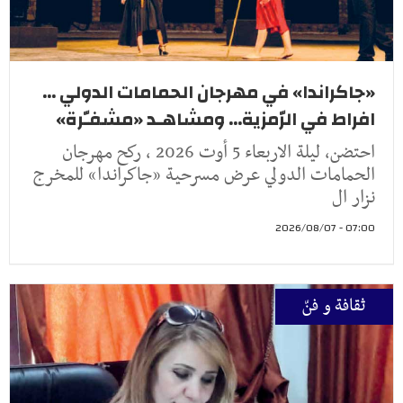
«جاكراندا» في مهرجان الحمامات الدولي ...
افراط في الرّمزية... ومشاهـد «مشفـّرة»
احتضن، ليلة الاربعاء 5 أوت 2026 ، ركح مهرجان
الحمامات الدولي عرض مسرحية «جاكراندا» للمخرج
نزار ال
07:00 - 2026/08/07
ثقافة و فنّ