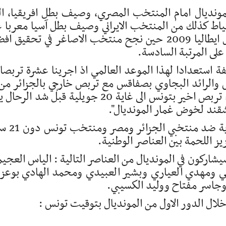
المونديال امام المنتخب المصري، وصيف بطل افريقيا، ال
احتياط كذلك من المنتخب الايراني وصيف بطل آسيا معربا 
امله في ان يتوفق ابناؤه في تكرار انجاز مونديال ايطاليا 2009 حين نجح منتخب الاصاغر في تحقيق
على المرتبة السادسة.
فة استعدادا لهذا الموعد العالمي اذ اجرينا عشرة تربص
الى 10 جويلية الجاري، ونحن الان بصدد اجراء تربص اخير بتونس الى غاية 20 جويلية قبل شد ا
وأبرز ان هذه التربصات تخللتها اختبارات ود
 اللحمة بين العناصر الوطنية.
شاركون في المونديال من العناصر التالية : الياس العجي
ومهدي العياري وبشير العبيدي ومحمد الهادي بوعز
جاسر مفتاح ووليد الكسيبي.
خلال الدور الاول من المونديال بتوقيت تونس :