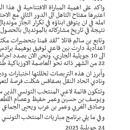
واكد على اهمية المباراة الافتتاحية في هذا 
اعتبرها مفتاح التاهل الى الدور الثاني مع ال
نتيجة في تاريخ مشاركاته بالمونديال بالحصول 
وتابع بن سالم قائلا "لقد قمنا بتحضيرات مكث
22 من الشهر ذاته نحو العاصمة الاوزباكية طشقند لخوض غمار المونديال".
ونادي اتحاد النقل بصفاقس شكلت فرصة لتعزيز
وتتكون قائمة لاعبي المنتخب التونسي الذين سي
ويوسف بن حسين وعمر حفيظ وعصام اللطعي 
وصادق الغربي وعمر بن عرب ويحيى الجماعي و
وفي ما يلي برنامج مباريات المنتخب التونسي 
24 جويلية 2025