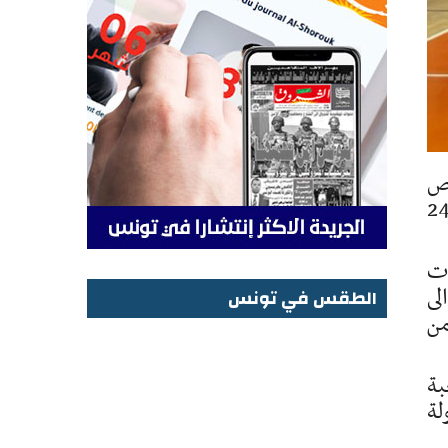
قيا، حرص
الوطنية على الذهاب بعيدا في مونديال هذه الفئة العمرية الذي سيقام باوزباكستان من 24
ات
لى
الطقس في تونس
من
الطقس في تونس
بة
لة