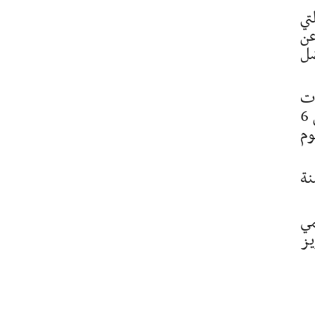
تي
عن
 افضل
ات
اعدادية دارت بين قاعتي توفيق بوهيمة برادس والرائد البجاوي بصفاقس مع تربص خارجي بالجزائر من 6
لرحال يوم
ية ضد منتخبي الجزائر ومصر ومنتخب تونس دون 21 سنة
مي
يز