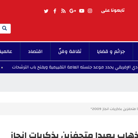
تابعونا على
Search
جرائم و قضايا
ثقافة وفنّ
اقتصاد
عالمية
 يحدد موعد جلسته العامة التقييمية ويفتح باب الترشحات
11:15 - 2026/08/07
فزين بذكريات انجاز 2009"
هاب بعيدا متحفزين بذكريات انجاز