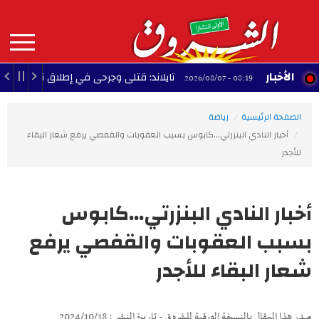
Aller
au
contenu
principal
MAIN
الأخبار
تايلاند: قتلى وجرحى في إطلاق نار داخل مدرسة
08:19 - 2026/08/07
NAVIGATION
الصفحة الرئيسية
رياضة
أخبار النادي البنزرتي...كابوس بسبب العقوبات والقفصي يرفع شعار البقاء
للأجدر
أخبار النادي البنزرتي...كابوس
بسبب العقوبات والقفصي يرفع
شعار البقاء للأجدر
صدر هذا المقال بالنسخة الورقية للشروق - تاريخ النشر : 2024/10/18