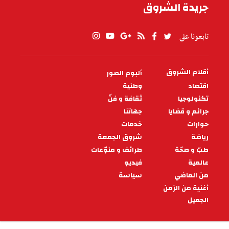
جريدة الشروق
تابعونا على
أقلام الشروق
ألبوم الصور
PIED
DE
اقتصاد
وطنية
PAGE
تكنولوجيا
ثقافة و فنّ
جرائم و قضايا
جهاتنا
حوارات
خدمات
رياضة
شروق الجمعة
طبّ و صحّة
طرائف و منوّعات
عالمية
فيديو
من الماضي
سياسة
أغنية من الزمن
الجميل