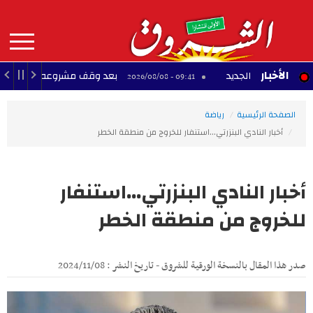
Aller
au
contenu
principal
MAIN
الأخبار
مبيا الجديد
بعد وقف مشروعه لبناء قاعة احتفالات ك
09:41 - 2026/08/08
NAVIGATION
الصفحة الرئيسية
رياضة
أخبار النادي البنزرتي...استنفار للخروج من منطقة الخطر
أخبار النادي البنزرتي...استنفار
للخروج من منطقة الخطر
صدر هذا المقال بالنسخة الورقية للشروق - تاريخ النشر : 2024/11/08