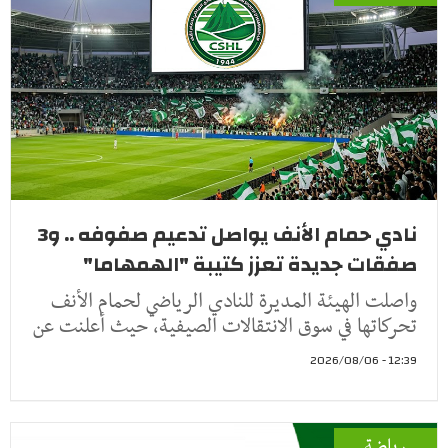
نادي حمام الأنف يواصل تدعيم صفوفه .. و3
صفقات جديدة تعزز كتيبة "الهمهاما"
واصلت الهيئة المديرة للنادي الرياضي لحمام الأنف
تحركاتها في سوق الانتقالات الصيفية، حيث أعلنت عن
12:39 - 2026/08/06
رياضة