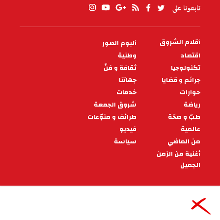
تابعونا على
أقلام الشروق
ألبوم الصور
PIED
DE
اقتصاد
وطنية
PAGE
تكنولوجيا
ثقافة و فنّ
جرائم و قضايا
جهاتنا
حوارات
خدمات
رياضة
شروق الجمعة
طبّ و صحّة
طرائف و منوّعات
عالمية
فيديو
من الماضي
سياسة
أغنية من الزمن
الجميل