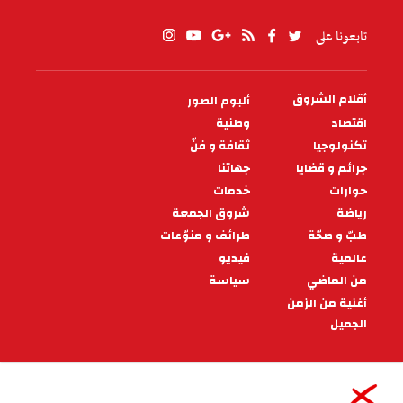
تابعونا على
أقلام الشروق
ألبوم الصور
PIED
DE
اقتصاد
وطنية
PAGE
تكنولوجيا
ثقافة و فنّ
جرائم و قضايا
جهاتنا
حوارات
خدمات
رياضة
شروق الجمعة
طبّ و صحّة
طرائف و منوّعات
عالمية
فيديو
من الماضي
سياسة
أغنية من الزمن
الجميل