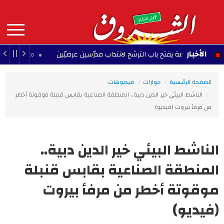
Aller
au
contenu
principal
MAIN
الأخبار
 بقفصة يفتح باب الترشح لانتداب مدرّسين عرضيّين
ا
15:28 - 2026/08/08
NAVIGATION
الصفحة الرئيسية
حوارات
فيديوهات
الناشط البيئي خير الدين دبية.. المنطقة الصناعية بقابس قنبلة موقوتة أخطر
من مرفأ بيروت (فيديو)
الناشط البيئي خير الدين دبية..
المنطقة الصناعية بقابس قنبلة
موقوتة أخطر من مرفأ بيروت
(فيديو)