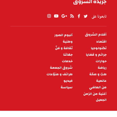
جريدة الشروق
تابعونا على
أقلام الشروق
ألبوم الصور
PIED
DE
اقتصاد
وطنية
PAGE
تكنولوجيا
ثقافة و فنّ
جرائم و قضايا
جهاتنا
حوارات
خدمات
رياضة
شروق الجمعة
طبّ و صحّة
طرائف و منوّعات
عالمية
فيديو
من الماضي
سياسة
أغنية من الزمن
الجميل