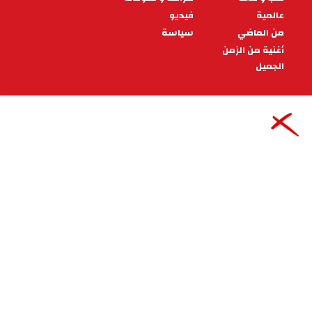
(تويتر سابقًا)، اليوم الاثنين 10 جوان 2024
15:42 - 2024/06/10
رياضة
كارلو أنشيلوتي: على الفيفا نسيان
ذلك .. لن يشارك اللاعبون والأندية