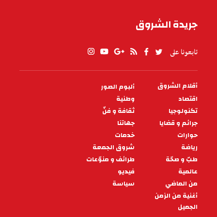
جريدة الشروق
تابعونا على
أقلام الشروق
ألبوم الصور
PIED
DE
اقتصاد
وطنية
PAGE
تكنولوجيا
ثقافة و فنّ
جرائم و قضايا
جهاتنا
حوارات
خدمات
رياضة
شروق الجمعة
طبّ و صحّة
طرائف و منوّعات
عالمية
فيديو
من الماضي
سياسة
أغنية من الزمن
الجميل