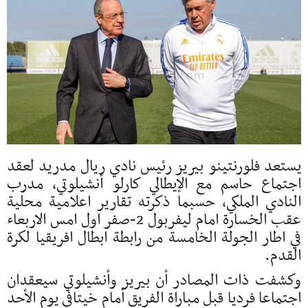
يستعد فلورنتينو بيريز رئيس نادي ريال مدريد لعقد
اجتماع حاسم مع الإيطالي كارلو أنشيلوتي، مدرب
النادي الملكي، حسبما ذكرته تقارير اعلامية محلية
عقب الخسارة امام ليفربول 2-صفر اول امس الاربعاء
في اطار الجولة الخامسة من رابطة ابطال افريقيا لكرة
القدم.
وكشفت ذات المصادر أن بيريز وأنشيلوتي سيعقدان
اجتماعا فرديا قبل مباراة الفريق أمام خيتافي يوم الأحد