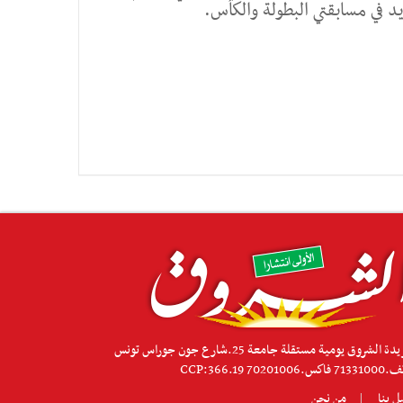
د في مسابقتي البطولة والكأس.
جريدة الشروق يومية مستقلة جامعة 25.شارع جون جوراس تونس
كس.70201006 CCP:366.19
ل بنا
من نحن