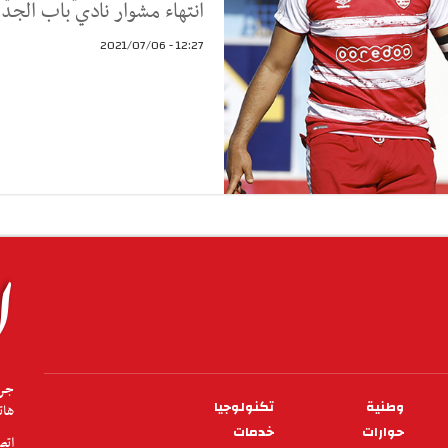
انتهاء مشوار نادي باب الجدي
12:27 - 2021/07/06
وطنية
تكنولوجيا
هاتف.71331000 فا
حوارات
خدمات
اتص