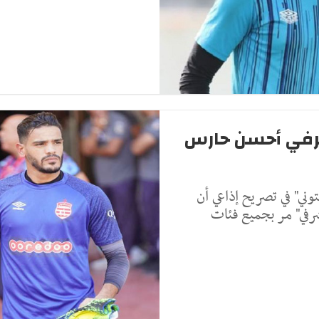
لشرفي أحسن حارس
وني" في تصريح إذاعي أن
في" مر بجميع فئات