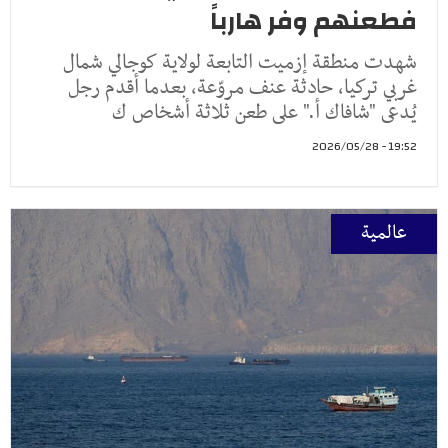
فطعنهم وفر هارباً
شهدت منطقة إزميت التابعة لولاية كوجالي شمال
غربي تركيا، حادثة عنف مروّعة، بعدما أقدم رجل
يُدعى "شافاك أ." على طعن ثلاثة أشخاص ك
19:52 - 2026/05/28
عالمية