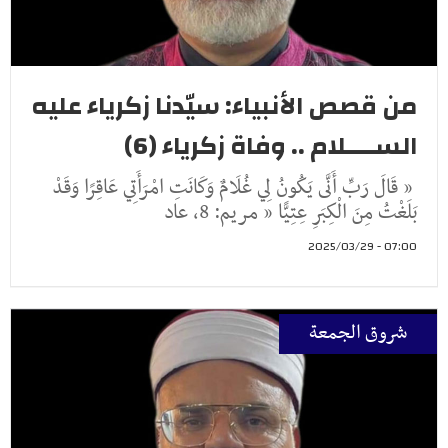
من قصص الأنبياء: سيّدنا زكرياء عليه
الســــلام .. وفاة زكرياء (6)
« قَالَ رَبِّ أَنَّى يَكُونُ لِي غُلَامٌ وَكَانَتِ امْرَأَتِي عَاقِرًا وَقَدْ
بَلَغْتُ مِنَ الْكِبَرِ عِتِيًّا « مريم: 8، عاد
07:00 - 2025/03/29
شروق الجمعة