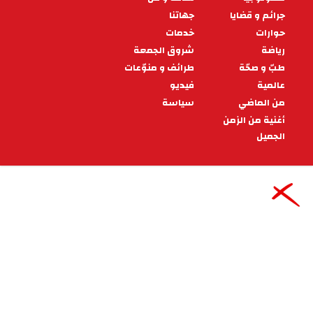
قال الله تعالى» وَلَقَدْ فَتَنَّا سُلَيْمَانَ وَأَلْقَيْنَا عَلَى كُرْسِيِّهِ
جَسَدًا ثُمَّ أَنَابَ «ص: 34، وكان أشقَّ امتحان خ
07:00 - 2025/03/19
شروق الجمعة
من قصص الأنبياء .. سيدنا سليمان