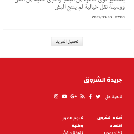
ووسيلة نقل خيالية لم ينتج البش
07:00 - 2025/03/20
شروق الجمعة
من قصص الأنبياء .. سيدنا سليمان
عليه الســـــلام .. فتنة سليمـان (5)