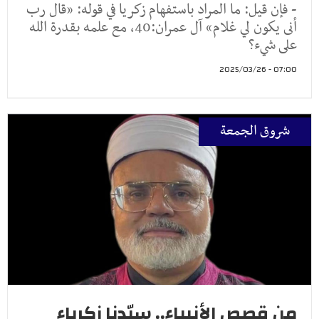
- فإن قيل: ما المراد باستفهام زكريا في قوله: «قال رب
أنى يكون لي غلام» آل عمران:40، مع علمه بقدرة الله
على شيء؟
07:00 - 2025/03/26
شروق الجمعة
من قصص الأنبياء.. سيّدنا زكرياء