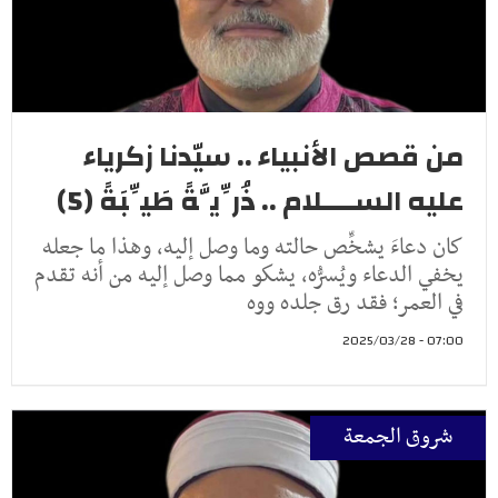
من قصص الأنبياء .. سيّدنا زكرياء
عليه الســــلام .. ذُرِّيَّةً طَيِّبَةً (5)
كان دعاءَ يشخِّص حالته وما وصل إليه، وهذا ما جعله
يخفي الدعاء ويُسرُّه، يشكو مما وصل إليه من أنه تقدم
في العمر؛ فقد رق جلده ووه
07:00 - 2025/03/28
شروق الجمعة