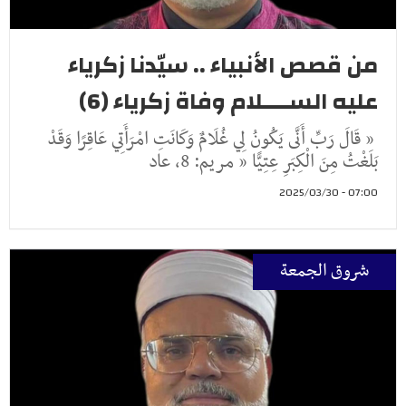
من قصص الأنبياء .. سيّدنا زكرياء
عليه الســــلام وفاة زكرياء (6)
« قَالَ رَبِّ أَنَّى يَكُونُ لِي غُلَامٌ وَكَانَتِ امْرَأَتِي عَاقِرًا وَقَدْ
بَلَغْتُ مِنَ الْكِبَرِ عِتِيًّا « مريم: 8، عاد
07:00 - 2025/03/30
شروق الجمعة