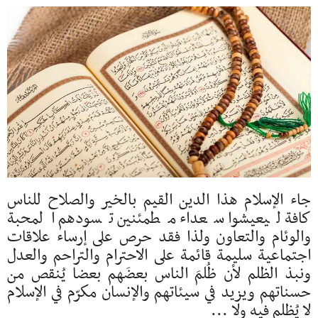
جاء الإسلام هذا الدين القيم بالخير والصلاح للناس
كافة ليعيشوا سعداء مطمئنين تسودهم المحبة
والوئام والتعاون ولذا فقد حرص على إرساء علاقات
اجتماعية سليمة قائمة على الاحترام والتراحم والعدل
ونبذ الظلم لأن ظُلمَ الناس بعضَهم بعضا يُنقص من
حسناتهم ويزيد في سيئاتهم والإنسان مكرّم في الإسلام
لا يُظلم فيه ولا ...