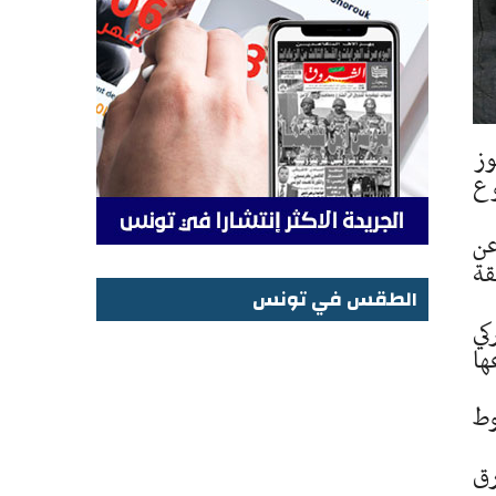
وز
وع
عن
قة
الطقس في تونس
كي
الطقس في تونس
ها
لشوط
رق