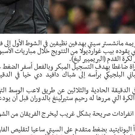
يمه مانشستر سيتي بهدفين نظيفين في الشوط الأول إلى ف
ي يقوده بيب غوارديولا من التتويج خلال مباريات الأسب
كرة القدم (البريميير ليغ).
راة ضاغطا بهدف التسجيل المبكر وبالفعل أسفر الضغط 
ي البلجيكي برأسه إلى شباك دافيد دي خيا في الدقي
الدقيقة الحادية والثلاثين عن طريق لاعب الوسط التر
كرة التي مررها له رحيم ستيرلينغ بالدوران قبل أن يودع
خلال الدقائق العشر التالية أضاع ستيرلينغ 3 انفرادات صريحة بشكل غريب ليخرج الفريقان من ا
 اليونايتيد بضغط متقدم على السيتي ساعيا لتقليص الفا