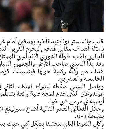
قلب مانشستر يونايتيد تأخره بهدفين أمام غر
بثلاثة أهداف مقابل هدفين ليحرم الفريق الذ
الجاري بلقب بطولة الدوري الإنجليزي الممتاز ل
وقد بدأ السيتي صاحب الأرض والجمهور المبا
هدف من ركلة ركنية حولها فينسينت كومبان
الخامسة والعشرين.
وواصل السيتي ضغطه ليدرك الهدف الثاني في 
غوندوغان الذي قدم لمحة فنية رائعة بتسلم ال
أرضية في مرمى دي خيا.
و
بنتيجة 2-0.
وكان الشوط الثاني مختلفا بشكل كلي حيث بدأ