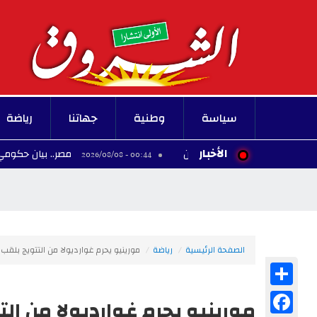
سياسة
وطنية
جهاتنا
رياضة
الأخبار
مصر.. بيان حكومي يحسم مسألة
00:44 - 2026/08/08
الصفحة الرئيسية
رياضة
مورينيو يحرم غوارديولا من التتويج بلقب ا
Share
Facebook
مورينيو يحرم غوارديولا من الت