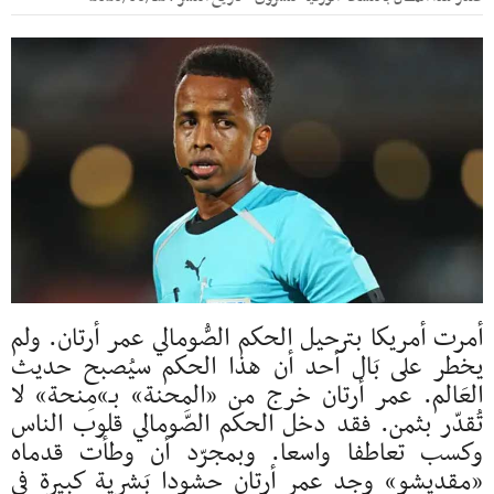
أمرت أمريكا بترحيل الحكم الصُّومالي عمر أرتان. ولم
يخطر على بَال أحد أن هذا الحكم سيُصبح حديث
العَالم. عمر أرتان خرج من «المِحنة» بـ»مِنحة» لا
تُقدّر بثمن. فقد دخل الحكم الصّومالي قلوب الناس
وكسب تعاطفا واسعا. وبمجرّد أن وطأت قدماه
«مقديشو» وجد عمر أرتان حشودا بَشرية كبيرة في