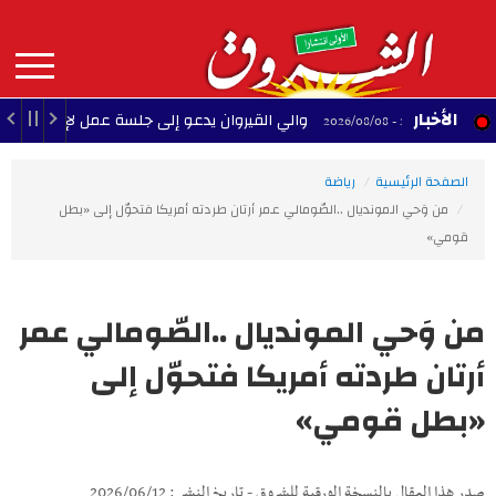
Aller
au
contenu
principal
MAIN
الأخبار
والي القيروان يدعو إلى جلسة عمل لإنقاذ الشبيبة
22:35 - 2026/08/08
NAVIGATION
الصفحة الرئيسية
رياضة
من وَحي المونديال ..الصّومالي عمر أرتان طردته أمريكا فتحوّل إلى «بطل
قومي»
من وَحي المونديال ..الصّومالي عمر
أرتان طردته أمريكا فتحوّل إلى
«بطل قومي»
صدر هذا المقال بالنسخة الورقية للشروق - تاريخ النشر : 2026/06/12