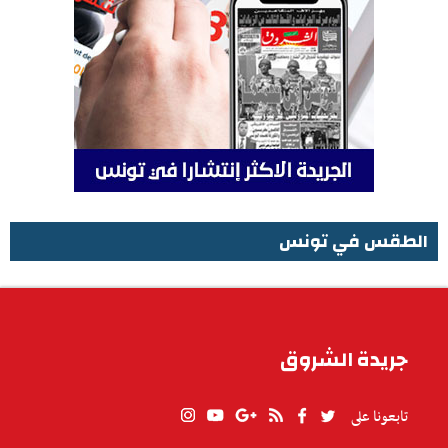
الطقس في تونس
الطقس في تونس
جريدة الشروق
تابعونا على