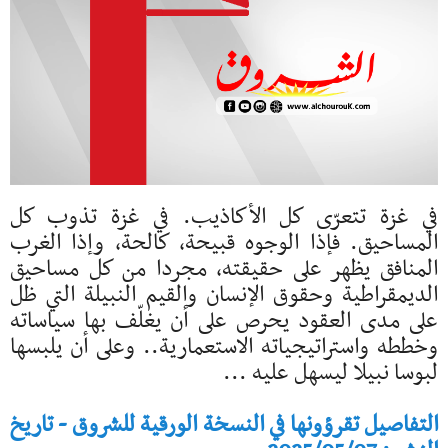
في غزة تتعرّى كل الأكاذيب. في غزة تذوب كل
المساحيق. فإذا الوجوه قبيحة، كالحة، وإذا الغرب
المنافق يظهر على حقيقته، مجردا من كل مساحيق
الديمقراطية وحقوق الإنسان والقيم النبيلة التي ظل
على مدى العقود يحرص على أن يغلّف بها سياساته
وخططه واستراتيجياته الاستعمارية.. وعلى أن يلبسها
لبوسا نبيلا ليسهل عليه ...
التفاصيل تقرؤونها في النسخة الورقية للشروق - تاريخ