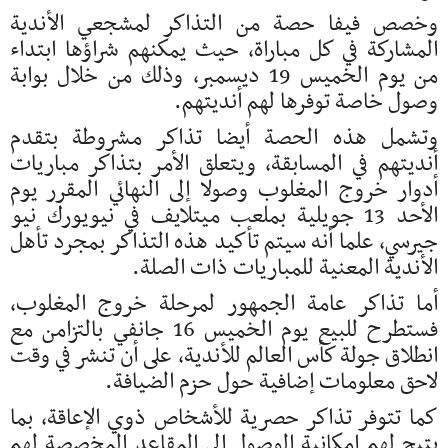
وخصص فيفا حصة من التذاكر لمشجعي الأندية
المشاركة في كل مباراة، حيث يمكنهم شراؤها ابتداء
من يوم الخميس 19 ديسمبر، وذلك من خلال بوابة
وصول خاصة توفرها لهم أنديتهم.
وتشمل هذه الحصة أيضا تذاكر مشروطة بتقدم
أنديتهم في المسابقة، ويتعلق الأمر بتذاكر مباريات
أدوار خروج المغلوب وصولا إلى النهائي المقرر يوم
الأحد 13 جويلية بملعب ميتلايف في نيويورك نيو
جيرسي، علما أنه سيتم تأكيد هذه التذاكر بمجرد تأهل
الأندية المعنية للمباريات ذات الصلة.
أما تذاكر عامة الجمهور لمرحلة خروج المغلوب،
فستطرح للبيع يوم الخميس 16 جانفي بالتزامن مع
انطلاق جولة كأس العالم للأندية، على أن تنشر في وقت
لاحق معلومات إضافية حول حزم الضيافة.
كما تتوفر تذاكر حصرية للأشخاص ذوي الإعاقة، بما
يتيح لهم إمكانية الوصول إلى المقاعد المخصصة لهم