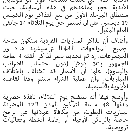
الأندية الـ32 التي تأهلت للنسخة الأولى من مونديال
الأندية حجز مقاعدهم في هذه المسابقة، حيث
ستنطلق المرحلة الأولى من بيع التذاكر يوم الخميس
19 ديسمبر، على أن تستمر حتى يوم الثلاثاء 14 جانفي
العام المقبل.
وأضاف أن تذاكر المباريات الفردية ستكون متاحة
لجميع المواجهات الـ48 التي سيشهدها دور
المجموعات، إذ تم تحديد سعر تذاكر الفئة 4 لعامة
الجمهور بـ30 دولارا (دون احتساب الضرائب
والرسوم)، علما أن الأسعار قد تختلف باختلاف
المباريات، وأن عملية الشراء ستتم وفقا لقاعدة
الأولوية بالأسبقية.
وأوضح فيفا أنه ستفتح يوم الثلاثاء، نافذة حصرية
مدتها 48 ساعة لتمكين المدن الـ12 المضيفة
لمباريات البطولة، من مكافأة عملائها عبر برامج
خاصة بالزبائن الأوفياء أو إقامة أنشطة وفعاليات
ترويجية.