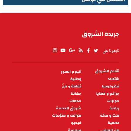
الطقس في تونس
جريدة الشروق
تابعونا على
أقلام الشروق
ألبوم الصور
PIED
DE
اقتصاد
وطنية
PAGE
تكنولوجيا
ثقافة و فنّ
جرائم و قضايا
جهاتنا
حوارات
خدمات
رياضة
شروق الجمعة
طبّ و صحّة
طرائف و منوّعات
عالمية
فيديو
من الماضي
سياسة