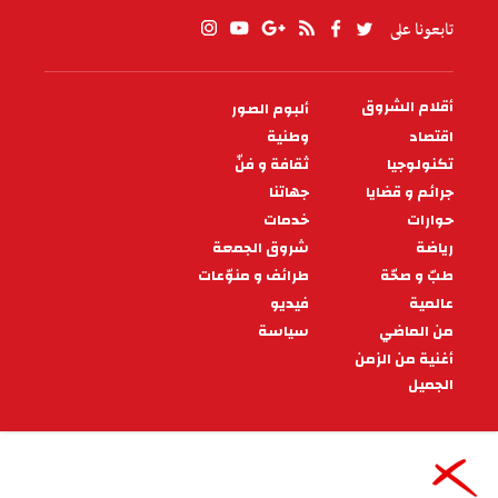
تابعونا على
أقلام الشروق
ألبوم الصور
PIED
DE
اقتصاد
وطنية
PAGE
تكنولوجيا
ثقافة و فنّ
جرائم و قضايا
جهاتنا
حوارات
خدمات
رياضة
شروق الجمعة
طبّ و صحّة
طرائف و منوّعات
عالمية
فيديو
من الماضي
سياسة
أغنية من الزمن
الجميل