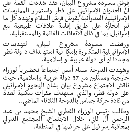
فوفق مسودة مشروع البيان، فقد شددت القمة على
أنّ العدوان الإسرائيلي على قطر واستمرار الممارسات
الإسرائيلية العدوانية يُقوض فرصَ السلام ويُهدد كلَ ما
تم انجازُهُ على طريق إقامة علاقات طبيعية مع
إسرائيل، بما في ذلك الاتفاقات القائمة والمستقبلية.
ورفضت مسودةُ مشروع البيان، التهديدات
الإسرائيلية المتكررة بإمكانية استهداف دولة قطر
مجدداً أو أي دولة عربية أو إسلامية.
وشهدت الدوحة مساء أمس اجتماعاً تحضيرياً لوزراء
خارجية وممثلين من 57 دولة عربية وإسلامية، حيث
ناقش الاجتماع مشروع بيان بشأن الهجوم الإسرائيلي
على دولة قطر، والذي استهدف مقرات سكنية لعدد
من قادة حركة جماس بالدوحة الثلاثاء الماضي..
وطالب رئيس الوزراء القطري الشيخ محمد بن عبد
الرحمن آل ثاني، خلال الاجتماع، المجتمع الدولي
بمعاقبة إسرائيل على جرائمها في المنطقة.