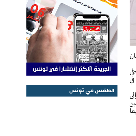
ان
قّ
في
الطقس في تونس
موزّعين إلى
الطقس في تونس
 مرسمين
يعا