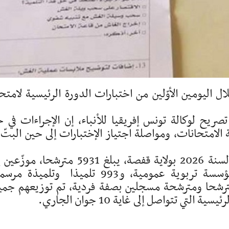
 اليومين الأوّلين من اختبارات الدورة الرئيسية لامتح
ريح لوكالة تونس إفريقيا للأنباء، إن الإجراءات في ح
الامتحانات، ومواصلة اجتياز الإختبارات إلى حين البتّ 
يذكر أنّ عدد المترشحين لامتحان البكالوريا لسنة 2026 بولاية قفصة، يبلغ 5931 مترشحا، 
4431 مترشّحا ومترشحة مسجلين في 32 مؤسسة تربوية عمومية، و993 تلميذا وتلميذة
سات تربوية الخاصة، إضافة إلى 418 مترشحا ومترشحة مسجلين بصفة فردية، تم توزيعهم جم