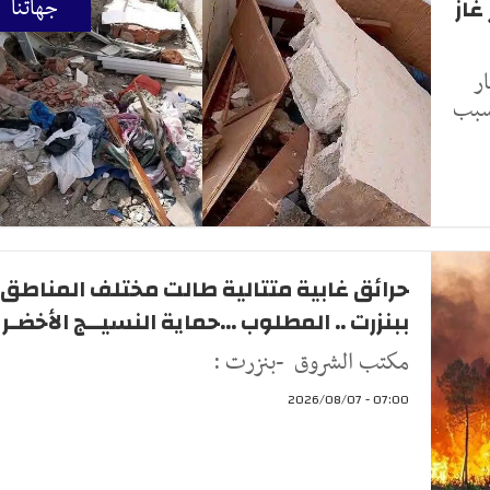
غاز
جهاتنا
ار
بسبب
حرائق غابية متتالية طالت مختلف المناطق
ببنزرت .. المطلوب ...حماية النسيــج الأخضـر
مكتب الشروق -بنزرت :
07:00 - 2026/08/07