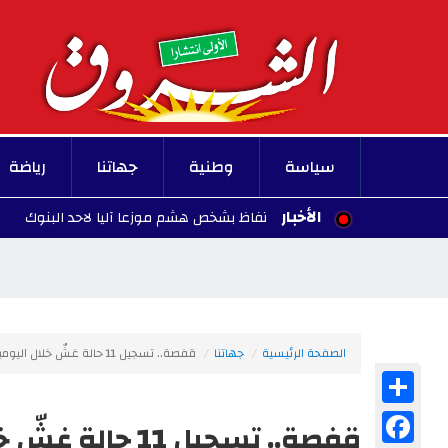
سياسة
وطنية
جهاتنا
رياضة
الأخبار
جرزونة.. الاحتفاظ بشخص هشم موزعا آليا لاحد البنوك
30 عارضًا يشاركون في معرض الصناعات التق
21:25 - 2026/08/07
الصفحة الرئيسية
جهاتنا
قفصة.. تسجيل 11 حالة غشّ خلال اليومين الأوّلين من امتحان البكالوريا
Share
Facebook
قفصة.. تسجيل 11 