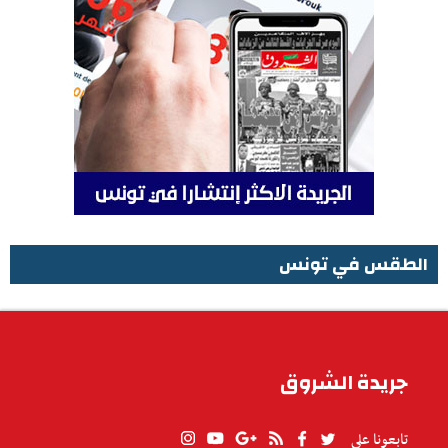
الطقس في تونس
الطقس في تونس
جريدة الشروق
تابعونا على