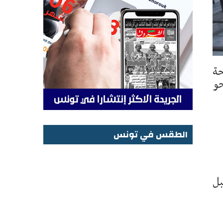
احة
لنحو
الطقس في تونس
الطقس في تونس
ُقبل