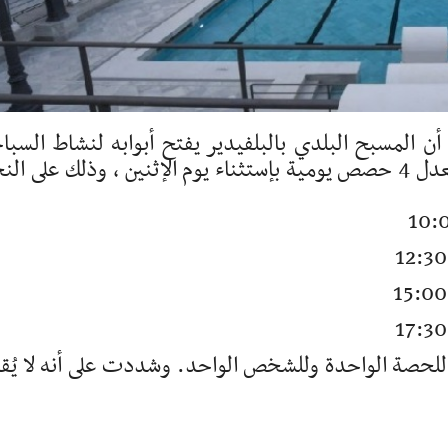
ية تونس في بلاغ الأربعاء 20 ماي، أن المسبح البلدي بالبلفيدير يفتح أبوابه لنشاط السب
بداية من يوم الثلاثاء 2 جوان 2026، وذلك بمعدل 4 حصص يومية بإستثناء يوم الإثنين ، وذلك على ا
 البلدية، إن معلوم الدخول حُدد بـ 4 د للحصة الواحدة وللشخص الواحد. وشددت على أنه لا ي