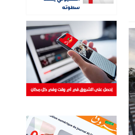
سطوته