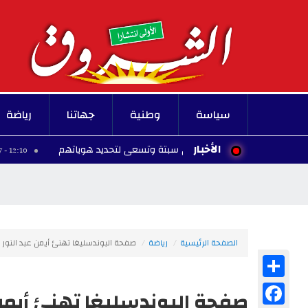
سياسة
وطنية
جهاتنا
رياضة
الأخبار
دفن جثامين مهاجري سبتة وتسعى لتحديد هوياتهم
را
12:10 - 2026/08/07
الصفحة الرئيسية
رياضة
صفحة البوندسليغا تهنئ أيمن عبد النور ب
Share
Facebook
صفحة البوندسليغا تهنئ أيمن ع