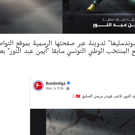
بوندسليغا" تدوينة عبر صفحتها الرسمية بموقع التوا
 المنتخب الوطني التونسي سابقا "أيمن عبد النور" بع