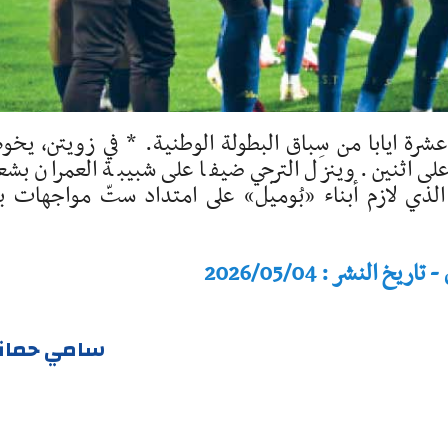
 عشرة ايابا من سِباق البطولة الوطنية. * في زويتن، يخ
على اثنين. وينزل الترجي ضيفا على شبيبة العمران بشع
الذي لازم أبناء «بُوميل» على امتداد ستّ مواجهات ب
النشر : 2026/05/04
سامي حمان