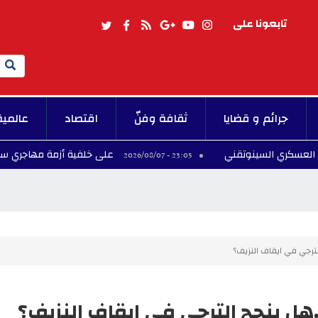
تابعونا على
Search
جرائم و قضايا
ثقافة وفنّ
اقتصاد
عالمية
لسينوتقني
على خلفية أزمة مهاجري سبتة.. إسبانيا ت
23:05 - 2026/08/07
لترجي في ايقاف النزيف؟
.هل ينجح الترجي في ايقاف النزيف؟