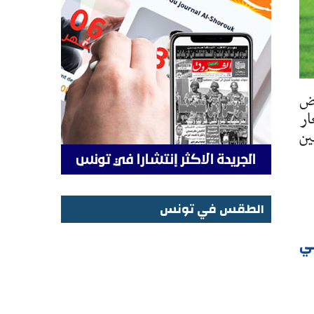
وض
ار
ين
الطقس في تونس
الطقس في تونس
ي