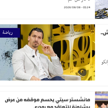
01:24 - 2026/08/08
ش..
رياضة
نكو
مانشستر سيتي يحسم موقفه من عرض
برشلونة للتعاقد مع رودري