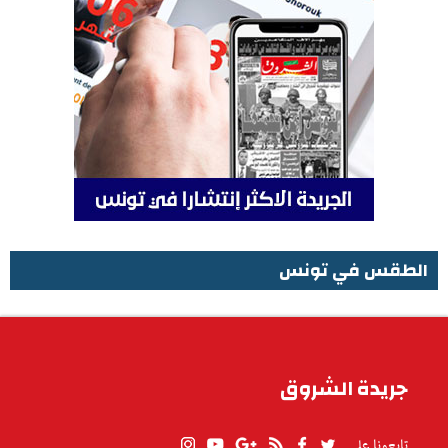
الطقس في تونس
الطقس في تونس
جريدة الشروق
تابعونا على