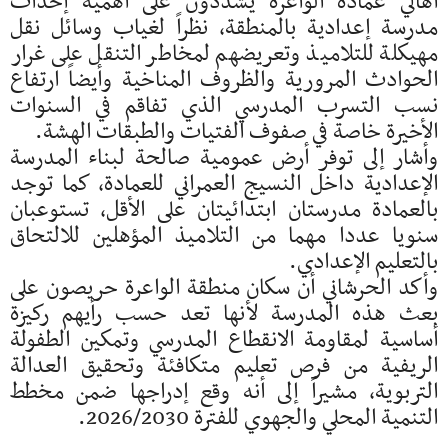
أهالي عمادة الواعرة يشددون على أهمية إحداث
مدرسة إعدادية بالمنطقة، نظراً لغياب وسائل نقل
مهيكلة للتلاميذ وتعريضهم لمخاطر التنقل على غرار
الحوادث المرورية والظروف المناخية وأيضاً ارتفاع
نسب التسرب المدرسي الذي تفاقم في السنوات
الأخيرة خاصة في صفوف الفتيات والطبقات الهشة.
وأشار إلى توفر أرض عمومية صالحة لبناء المدرسة
الإعدادية داخل النسيج العمراني للعمادة، كما توجد
بالعمادة مدرستان ابتدائيتان على الأقل، تستوعبان
سنويا عددا مهما من التلاميذ المؤهلين للالتحاق
بالتعليم الإعدادي.
وأكد الحرشاني أن سكان منطقة الواعرة حريصون على
بعث هذه المدرسة لأنها تعد حسب رأيهم ركيزة
أساسية لمقاومة الانقطاع المدرسي وتمكين الطفولة
الريفية من فرص تعليم متكافئة وتحقيق العدالة
التربوية، مشيراً إلى أنه وقع إدراجها ضمن مخطط
التنمية المحلي والجهوي للفترة 2026/2030.