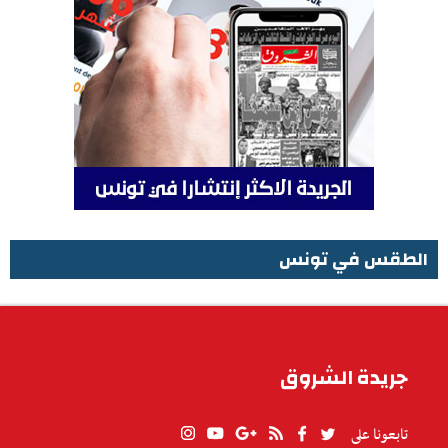
الطقس في تونس
الطقس في تونس
جريدة الشروق
تابعونا على