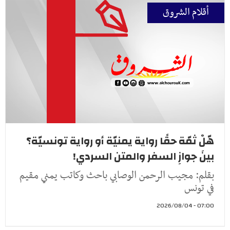
أقلام الشروق
هّلْ ثمّة حقًا رواية يمنيّة أو رواية تونسيّة؟
بينَ جوازِ السفر والمتن السردي!
بقلم: مجيب الرحمن الوصابي باحث وكاتب يمني مقيم
في تونس
07:00 - 2026/08/04