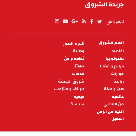
جريدة الشروق
تابعونا على
أقلام الشروق
ألبوم الصور
PIED
DE
اقتصاد
وطنية
PAGE
تكنولوجيا
ثقافة و فنّ
جرائم و قضايا
جهاتنا
حوارات
خدمات
رياضة
شروق الجمعة
طبّ و صحّة
طرائف و منوّعات
عالمية
فيديو
من الماضي
سياسة
أغنية من الزمن
الجميل