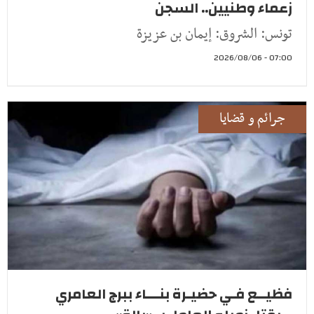
زعماء وطنيين.. السجن
تونس: الشروق: إيمان بن عزيزة
07:00 - 2026/08/06
جرائم و قضايا
فظيــع فـي حضيـرة بنـــاء ببرج العامري