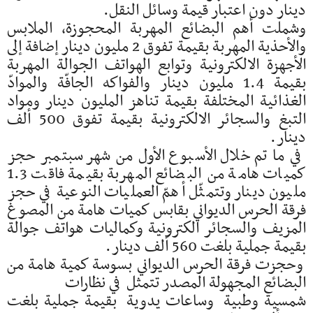
دينار دون اعتبار قيمة وسائل النقل.
وشملت أهم البضائع المهربة المحجوزة، الملابس
والأحذية المهربة بقيمة تفوق 2 مليون دينار إضافة إلى
الأجهزة الالكترونية وتوابع الهواتف الجوالة المهربة
بقيمة 1.4 مليون دينار والفواكه الجافّة والموادّ
الغذائية المختلفة بقيمة تناهز المليون دينار ومواد
التبغ والسجائر الالكترونية بقيمة تفوق 500 ألف
دينار.
في ما تم خلال الأسبوع الأول من شهر سبتمبر حجز
كميات هامة من البضائع المهربة بقيمة فاقت 1.3
مليون دينار وتتمثّل أهمّ العمليات النوعية في حجز
فرقة الحرس الديواني بقابس كميات هامة من المصوغ
المزيف والسجائر الكترونية وكماليات هواتف جوالة
بقيمة جملية بلغت 560 ألف دينار.
وحجزت فرقة الحرس الديواني بسوسة كمية هامة من
البضائع المجهولة المصدر تتمثل في نظارات
شمسية وطبية وساعات يدوية بقيمة جملية بلغت