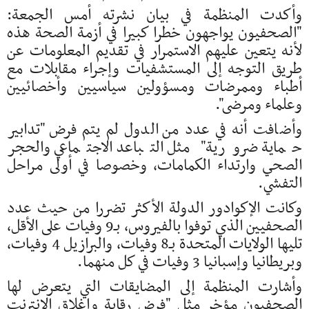
وأكدت المنظمة في بيان نشرته أمس الجمعة:
"الصحفيون يواجهون خطرا كبيرا في أزمة الصحة هذه
لأنه يتعين عليهم الاستمرار في تقديم المعلومات عن
طريق التوجه إلى المستشفيات وإجراء مقابلات مع
أطباء وممرضات ومسؤولين سياسيين وأخصائيين
وعلماء ومرضى".
وأضافت أنه في عدد من الدول لم يتم فرض "تدابير
حماية ضرورية" مثل التباعد الاجتماعي والحجر
الصحي وارتداء الكمامات، وخصوصا في أولى مراحل
التفشي.
وكانت الإكوادور الدولة الأكثر تضررا من حيث عدد
الصحفيين الذي توفوا بالفيروس، بـ9 وفيات على الأقل،
تليها الولايات المتحدة بـ8 وفيات، والبرازيل 4 وفيات،
وبريطانيا وإسبانيا 3 وفيات في كل منهما.
وأشارت المنظمة إلى المضايقات التي يتعرض لها
الصحفيون مؤخر مثل "فرض رقابة وإغلاق الإنترنت