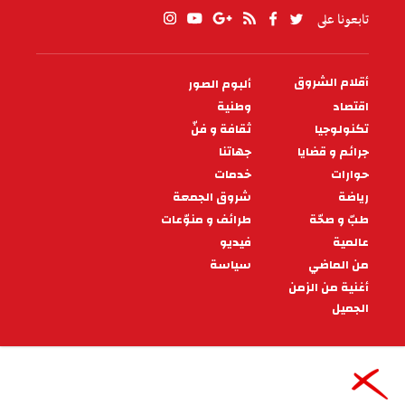
تابعونا على
أقلام الشروق
ألبوم الصور
PIED
DE
اقتصاد
وطنية
PAGE
تكنولوجيا
ثقافة و فنّ
جرائم و قضايا
جهاتنا
حوارات
خدمات
رياضة
شروق الجمعة
طبّ و صحّة
طرائف و منوّعات
عالمية
فيديو
من الماضي
سياسة
أغنية من الزمن
الجميل