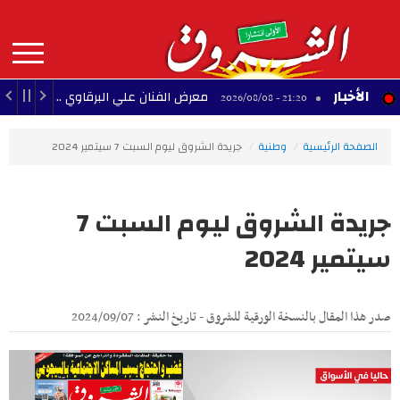
Aller
au
contenu
principal
MAIN
الأخبار
معرض الفنان علي البرقاوي .. المنستير بين البحر و
21:20 - 2026/08/08
NAVIGATION
الصفحة الرئيسية
وطنية
جريدة الشروق ليوم السبت 7 سيتمير 2024
جريدة الشروق ليوم السبت 7
سيتمير 2024
صدر هذا المقال بالنسخة الورقية للشروق - تاريخ النشر : 2024/09/07