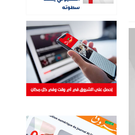
سطوته