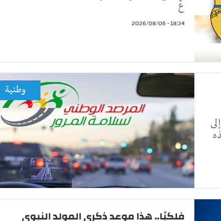
ع
18:34 - 2026/08/06
وطنية
فاضا بنسبة 19.41% إلى
ذه
فلكيًا.. هذا موعد ذكرى المولد النبوي