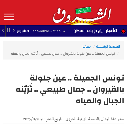
Aller
au
contenu
principal
MAIN
الأخبار
ماد حريق وإجلاء السكان
مشروع تجاري متوقف بحي ا
22:20 - 2026/08/09
NAVIGATION
الصفحة الرئيسية
جهاتنا
تونس الجميلة .. عين جلولة بالقيروان .. جمال طبيعي .. تُزيّنه الجبال والمياه
تونس الجميلة .. عين جلولة
بالقيروان .. جمال طبيعي .. تُزيّنه
الجبال والمياه
صدر هذا المقال بالنسخة الورقية للشروق - تاريخ النشر : 2025/07/09