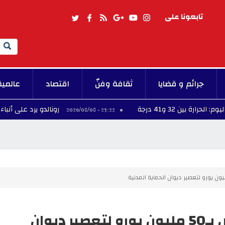
تابعونا على
Search
جرائم و قضايا
ثقافة وفنّ
اقتصاد
عالمية
 و41 درجة
رونالدو يرد على أنباء زواجه من
23:22 - 2026/08/08
تناقشه لجنة المالية غدا.. قرض بـ50 مليون يورو لتعصير ديوان