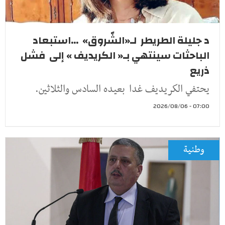
د جليلة الطريطر لـ«الشّروق» ...استبعاد
الباحثات سينتهي بـ« الكريديف » إلى فشل
ذريع
يحتفي الكريديف غدا بعيده السادس والثلاثين.
07:00 - 2026/08/06
وطنية