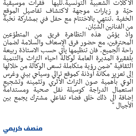
الأكلات الشعبية التونسية.تليها فقرات موسيقية
حيّة و زيارات موجهة لاكتشاف تفاصيل الموقع
الخفية .تنتهي بالاختتام مع حفل فني بمشاركة نخبة
من الفنانين الشبّان.
واذ يؤمّن هذه التظاهرة فريق من المتطوّعين
المحترفين، مع حضور فرق الإسعاف والسلامة لضمان
راحة الجميع. فان تنظيمها يأتي حسب الاستاذة ربيعة
بلفقيرة المديرة العامة لوكالة احياء التراث والتنمية
الثقافية "ضمن رؤية متكاملة تسعى الوكالة من خلالها
إلى تعزيز مكانة أوذنة كموقع تراثي وسياحي بيئي وغرس
الوعي بأهمية صون التراث الأثري وتثمينه وتشجيع
استعمال الدراجة كوسيلة نقل صحية ومستدامة
إضافة الى ذلك خلق فضاء تفاعلي مشترك يجمع بين
الأجيال "
منصف كريمي