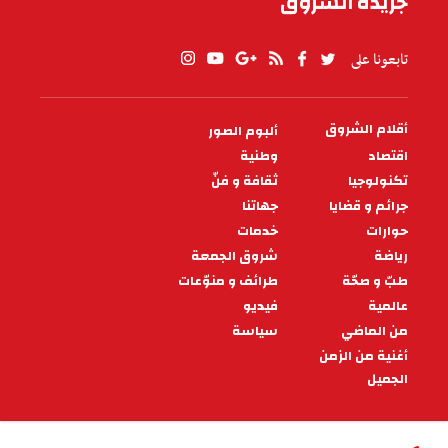
جريدة الشروق
تابعونا على
أقلام الشروق
ألبوم الصور
PIED
DE
اقتصاد
وطنية
PAGE
تكنولوجيا
ثقافة و فنّ
جرائم و قضايا
جهاتنا
حوارات
خدمات
رياضة
شروق الجمعة
طبّ و صحّة
طرائف و منوّعات
عالمية
فيديو
من الماضي
سياسة
أغنية من الزمن
الجميل