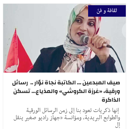
ثقافة و فنّ
صيف المبدعين ... الكاتبة نجاة نوّار .. رسائل
ورقية، «غرزة الكروشي» والمذياع... تسكن
الذاكرة
إنها ذكريات تعود بنا إلى زمن الرسائل الورقية
والطوابع البريدية، ومؤانسة «جهاز راديو صغير ينقل
إل