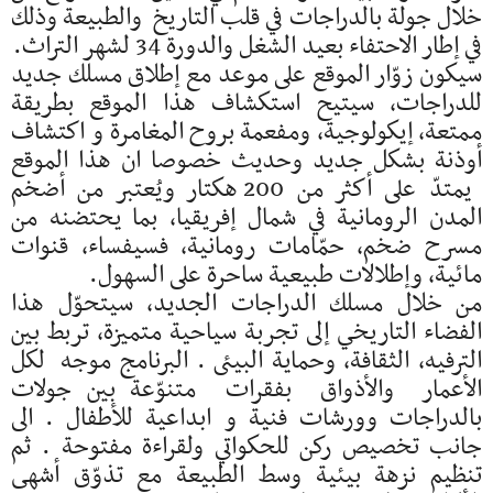
خلال جولة بالدراجات في قلب التاريخ والطبيعة وذلك
في إطار الاحتفاء بعيد الشغل والدورة 34 لشهر التراث.
سيكون زوّار الموقع على موعد مع إطلاق مسلك جديد
للدراجات، سيتيح استكشاف هذا الموقع بطريقة
ممتعة، إيكولوجية، ومفعمة بروح المغامرة و اكتشاف
أوذنة بشكل جديد وحديث خصوصا ان هذا الموقع
يمتدّ على أكثر من 200 هكتار ويُعتبر من أضخم
المدن الرومانية في شمال إفريقيا، بما يحتضنه من
مسرح ضخم، حمّامات رومانية، فسيفساء، قنوات
مائية، وإطلالات طبيعية ساحرة على السهول.
من خلال مسلك الدراجات الجديد، سيتحوّل هذا
الفضاء التاريخي إلى تجربة سياحية متميزة، تربط بين
الترفيه، الثقافة، وحماية البيئى . البرنامج موجه لكل
الأعمار والأذواق بفقرات متنوّعة بين جولات
بالدراجات وورشات فنية و ابداعية للأطفال . الى
جانب تخصيص ركن للحكواتي ولقراءة مفتوحة . ثم
تنظيم نزهة بيئية وسط الطبيعة مع تذوّق أشهى