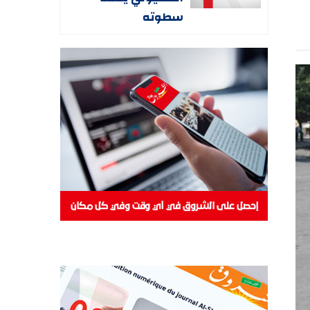
سطوته