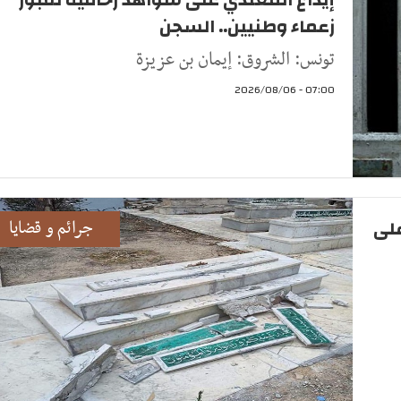
زعماء وطنيين.. السجن
تونس: الشروق: إيمان بن عزيزة
07:00 - 2026/08/06
على
جرائم و قضايا