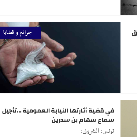
ق
جرائم و قضايا
في قضية أثارتها النيابة العمومية ...تأجيل
سماع سهام بن سدرين
تونس: الشروق: