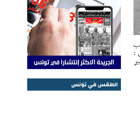
بب
 :
يبة يبلغ سعر السفرة بين 4 و 5 دنانير
الطقس في تونس
الطقس في تونس