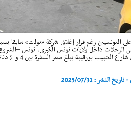
لى التونسيين رغم قرار إغلاق شركة «بولت» سابقا بس
ن الرحلات داخل ولايات تونس الكبرى. تونس –الشروق
منى البوعزيزي من باردو الى وسط العاصمة في شارع الحبيب بورق
النشر : 2025/07/31