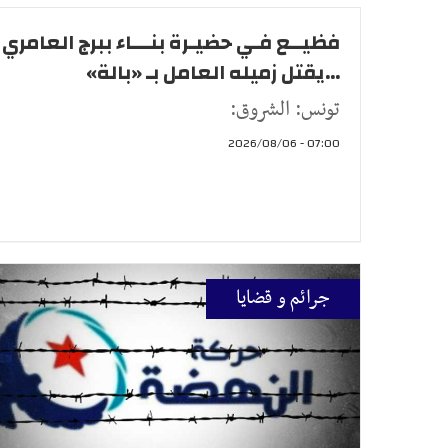
فظيــع فـي حضيـرة بنـــاء ببرج العامري
...يقتل زميله العامل بـ «بالة»
تونس: الشروق:
07:00 - 2026/08/06
جرائم و قضايا