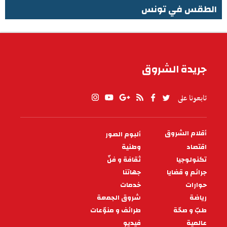
الطقس في تونس
الطقس في تونس
جريدة الشروق
تابعونا على
أقلام الشروق
ألبوم الصور
PIED
DE
اقتصاد
وطنية
PAGE
تكنولوجيا
ثقافة و فنّ
جرائم و قضايا
جهاتنا
حوارات
خدمات
رياضة
شروق الجمعة
طبّ و صحّة
طرائف و منوّعات
عالمية
فيديو