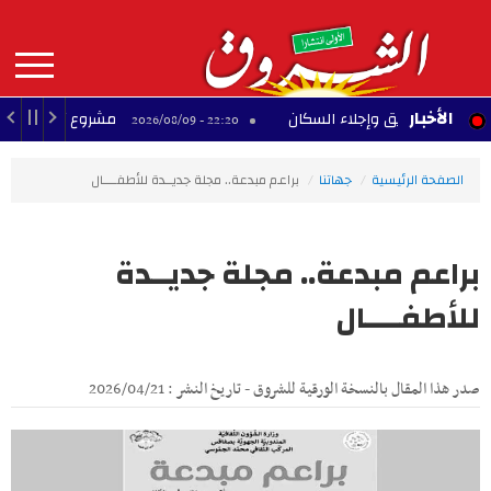
Aller
au
contenu
principal
MAIN
الأخبار
ماد حريق وإجلاء السكان
مشروع تجاري متوقف بحي ا
22:20 - 2026/08/09
NAVIGATION
الصفحة الرئيسية
جهاتنا
براعم مبدعة.. مجلة جديــدة للأطفــــال
براعم مبدعة.. مجلة جديــدة
للأطفــــال
صدر هذا المقال بالنسخة الورقية للشروق - تاريخ النشر : 2026/04/21