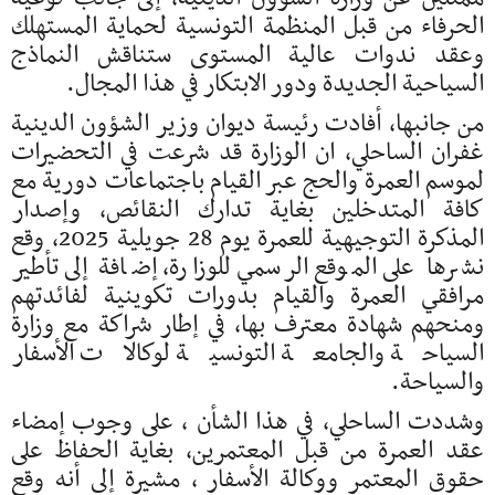
الحرفاء من قبل المنظمة التونسية لحماية المستهلك
وعقد ندوات عالية المستوى ستناقش النماذج
السياحية الجديدة ودور الابتكار في هذا المجال.
من جانبها، أفادت رئيسة ديوان وزير الشؤون الدينية
غفران الساحلي، ان الوزارة قد شرعت في التحضيرات
لموسم العمرة والحج عبر القيام باجتماعات دورية مع
كافة المتدخلين بغاية تدارك النقائص، وإصدار
المذكرة التوجيهية للعمرة يوم 28 جويلية 2025، وقع
نشرها على الموقع الرسمي للوزارة، إضافة إلى تأطير
مرافقي العمرة والقيام بدورات تكوينية لفائدتهم
ومنحهم شهادة معترف بها، في إطار شراكة مع وزارة
السياحة والجامعة التونسية لوكالات الأسفار
والسياحة.
وشددت الساحلي، في هذا الشأن ، على وجوب إمضاء
عقد العمرة من قبل المعتمرين، بغاية الحفاظ على
حقوق المعتمر ووكالة الأسفار ، مشيرة إلى أنه وقع