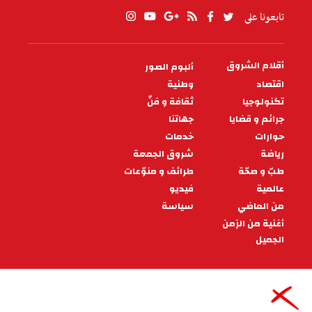
تابعونا على
أقلام الشروق
ألبوم الصور
PIED
DE
اقتصاد
وطنية
PAGE
تكنولوجيا
ثقافة و فنّ
جرائم و قضايا
جهاتنا
حوارات
خدمات
رياضة
شروق الجمعة
طبّ و صحّة
طرائف و منوّعات
عالمية
فيديو
من الماضي
سياسة
أغنية من الزمن
الجميل