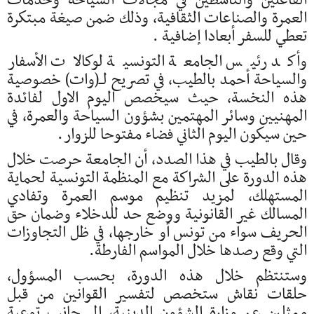
الفاعلين والناشطين في مجالات السياحة وخدمات
العمرة والصناعات الثقافية، وذلك ضمن صيغة مبتكرة
تعطي للسفر أبعادا إضافية .
وأكد رئيس الجامعة التونسية لوكالات الأسفار
والسياحة أحمد بالطيب، في تصريح لــ(وات) خصوصية
هذه النخسة، حيث سيخصص اليوم الاول لفائدة
المهنيين وسائر المهتمين بشؤون السياحة والعمرة، في
حين سيكون اليوم الثاني فضاء مفتوحا للزوار.
وقال بالطيب في هذا الصدد، أن الجامعة حرصت خلال
هذه الدورة على الشراكة مع المنظمة التونسية لحماية
المستهلك، لمزيد تنظيم موسم العمرة وتفادي
المسالك غير القانونية ووضع حد للدخلاء وضمان حق
الحريف سواء من تونس أو خارجها، في ظل التجاوزات
التي وقع رصدها خلال المواسم الفارطة.
وستنتظم خلال هذه الدورة، بحسب المسؤول،
حلقات نقاش ستخصص لتفسير القوانين من قبل
ممثلين عن وزارة الشؤون الدينية، إلى جانب توعية