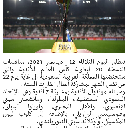
تنطلق اليوم الثلاثاء 12 ديسمبر 2023، منافسات
النسخة 20 لبطولة كأس العالم للأندية والتي
ستحتضنها المملكة العربية السعودية الى غاية يوم 22
من نفس الشهر بمشاركة أبطال القارات الستة .
وسيقام مونديال الأندية بمشاركة 7 أندية وهي: الإتحاد
السعودي "مستضيف البطولة"، ومانشستر سيتي
الإنقليزي، والأهلي المصري، وأوراوا الياباني،
وفلومنينسي البرازيلي، بالإضافة إلى كلوب ليون
المكسيكي، وأوكلاند سيتي النيوزيلندي.