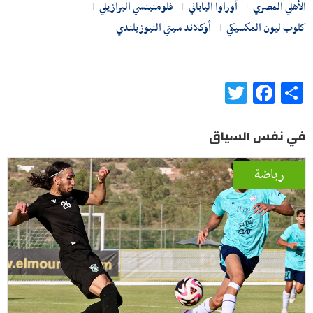
الأهلي المصري
أوراوا الياباني
فلومنينسي البرازيلي
كلوب ليون المكسيكي
أوكلاند سيتي النيوزيلندي
Twitter
Facebook
Share
في نفس السياق
رياضة