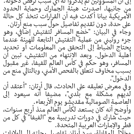
إلى أن المسؤولين لم يذكروا له أي سبب لرفض دخوله.
من جانبها، أصدرت هيئة الجمارك وحماية الحدود
الأمريكية بيانا أكدت فيه أن القرارات تتخذ كل حالة
على حدة، دون تقديم تفاصيل حول سبب منع أرتان.
وجاء في البيان: "خضع المسافر لتفتيش إضافي، وهو
جزء روتيني من عملية التفتيش التابعة للهيئة عندما
يحتاج الضباط إلى التحقق من المعلومات أو تحديد
أهلية الدخول. وبعد الانتهاء من التفتيش، تبين أن
المسافر، وهو حكم في كأس العالم للفيفا، غير مقبول
بسبب مخاوف تتعلق بالفحص الأمني، وبالتالي منع من
الدخول".
وفي معرض تعليقه على الحادث، قال أرتان: "أعتقد أن
لديهم مشكلة مع بلدي"، مضيفا أنه سيعود إلى
العاصمة الصومالية مقديشو يوم الأربعاء.
وأوضح أنه كان يستعد لكأس العالم منذ أربع سنوات،
حيث شارك في دورات تدريبية مع "الفيفا" في كل من
قطر والإمارات العربية المتحدة.
وخلال المقابلة، سرد أرتان تفاصيل رحلته إلى الولايات