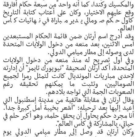
والمكسيك وكندا، كما أنه واحد من سبعة حكام أفارقة
وقع عليهم الاختيار، وكان على أعتاب كتابة التاريخ
كأول حكم صومالي يدير مباراة في نهائيات كأس
العالم.
وقد أدرج اسم أرتان ضمن قائمة الحكام المستبعدين
أمس الاثنين، بعد منعه من دخول الولايات المتحدة
لدى وصوله إلى مطار ميامي الدولي.
وفي أول تصريح له منذ منعه من دخول الولايات
المتحدة، أكد أرتان لصحيفة "نيويورك تايمز" أن إدارته
لإحدى مباريات المونديال كانت لتمثل رمزا لجميع
الصوماليين، وتثبت ما يمكنهم تحقيقه رغم
الصعوبات الجمة التي تواجه بلادهم.
وقال أرتان في مقابلة هاتفية من مدينة إسطنبول التي
أعيد إليها بعد ترحيله: "أشعر بخيبة أمل كبيرة جدا.
أنا مجرد حكم يحاول أن يحقق حلمه، وهو أكبر حلم في
حياتي، بالمشاركة في كأس العالم".
وكان أرتان قد وصل إلى مطار ميامي الدولي يوم