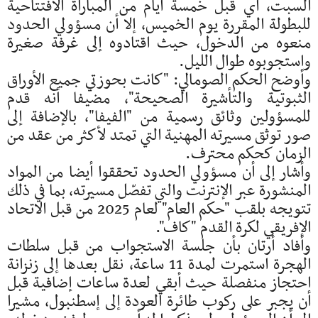
السبت، أي قبل خمسة أيام من المباراة الافتتاحية
للبطولة المقررة يوم الخميس، إلا أن مسؤولي الحدود
منعوه من الدخول، حيث اقتادوه إلى غرفة صغيرة
واستجوبوه طوال الليل.
وأوضح الحكم الصومالي: "كانت بحوزتي جميع الأوراق
الثبوتية والتأشيرة الصحيحة"، مضيفا أنه قدم
للمسؤولين وثائق رسمية من "الفيفا"، بالإضافة إلى
صور توثق مسيرته المهنية التي تمتد لأكثر من عقد من
الزمان كحكم محترف.
وأشار إلى أن مسؤولي الحدود تحققوا أيضا من المواد
المنشورة عبر الإنترنت والتي تفصّل مسيرته، بما في ذلك
تتويجه بلقب "حكم العام" لعام 2025 من قبل الاتحاد
الإفريقي لكرة القدم "كاف".
وأفاد أرتان بأن جلسة الاستجواب من قبل سلطات
الهجرة استمرت لمدة 11 ساعة، نقل بعدها إلى زنزانة
احتجاز منفصلة حيث أبقي لعدة ساعات إضافية قبل
أن يجبر على ركوب طائرة العودة إلى إسطنبول، مشيرا