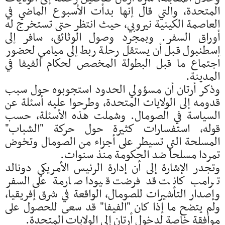
المتحدة، والتي قال إنها بدأت الأسبوع الماضي في
العاصمة الكينية نيروبي، حيث انتظر حتى تستخرج له
أوراق السفر. وبمجرد وصول الوثائق، سافر إلى
إسطنبول قبل أن يستقل رحلة ربط إلى ميامي لحضور
اجتماع ما قبل البطولة المخصص لحكام الفيفا في
المدينة.
وذكر أرتان أن مسؤولي الحدود استجوبوه حول سبب
قدومه إلى الولايات المتحدة، وطرحوا عليه أسئلة عن
السياسة في الصومال. وشملت هذه الأسئلة، حسب
قوله، استفسارات كثيرة حول حركة "الشباب"
المسلحة التي تسيطر على أجزاء من الصومال وتخوض
تمردا مسلحا ضد الحكومة منذ سنوات.
وتجدر الإشارة إلى أن إدارة الرئيس الأمريكي دونالد
ترامب كانت قد فرضت قيودا صارمة على السفر
وإصدار التأشيرات للصومال، الواقعة في شرق إفريقيا،
ولم يتضح ما إذا كان "الفيفا" قد سعى للحصول على
موافقة خاصة لدخول أرتان إلى الولايات المتحدة.