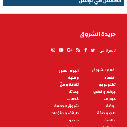
الطقس في تونس
الطقس في تونس
جريدة الشروق
تابعونا على
أقلام الشروق
ألبوم الصور
PIED
DE
اقتصاد
وطنية
PAGE
تكنولوجيا
ثقافة و فنّ
جرائم و قضايا
جهاتنا
حوارات
خدمات
رياضة
شروق الجمعة
طبّ و صحّة
طرائف و منوّعات
عالمية
فيديو