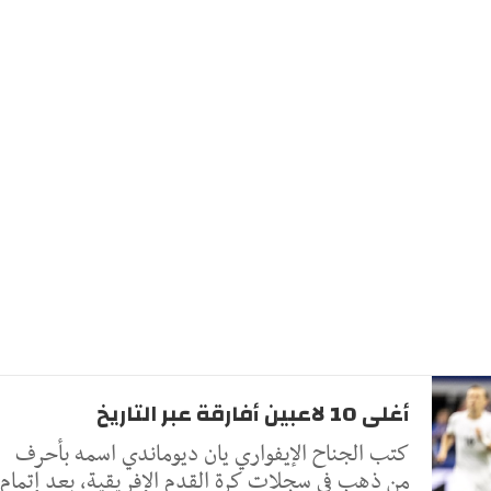
أغلى 10 لاعبين أفارقة عبر التاريخ
كتب الجناح الإيفواري يان ديوماندي اسمه بأحرف
من ذهب في سجلات كرة القدم الإفريقية، بعد إتمام