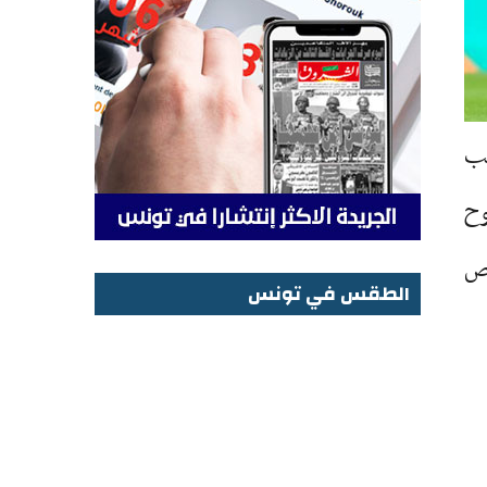
لب
وح
نص
الطقس في تونس
الطقس في تونس