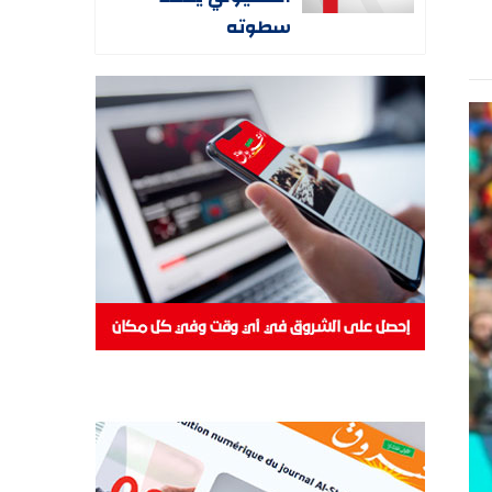
سطوته