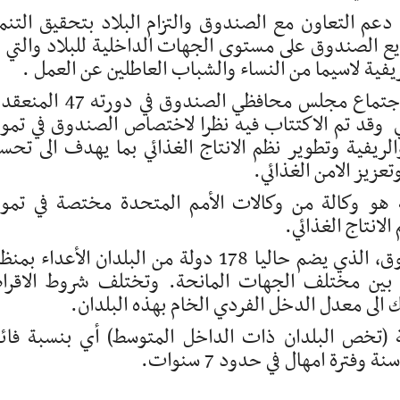
عم التعاون مع الصندوق والتزام البلاد بتحقيق التنم
يع الصندوق على مستوى الجهات الداخلية للبلاد والتي ل
ريفية لاسيما من النساء والشباب العاطلين عن العمل .
وقد تمت المصادقة على هذا التجديد خلال اجتماع مجلس محافظي الصندوق في 
 اختياري وقد تم الاكتتاب فيه نظرا لاختصاص الصندوق في تمو
لريفية وتطوير نظم الانتاج الغذائي بما يهدف الى تحس
زيز الامن الغذائي.
ة هو وكالة من وكالات الأمم المتحدة مختصة في تمو
لانتاج الغذائي.
وتعتبر القروض المسندة من قبل هذا الصندوق، الذي يضم حاليا 178 دولة من البلدان الأعداء
ية بين مختلف الجهات المانحة. وتختلف شروط الاقر
ك الى معدل الدخل الفردي الخام بهذه البلدان.
 (تخص البلدان ذات الداخل المتوسط) أي بنسبة فائ