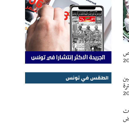
يص
وق الدولي للتنمية الزراعية الفترة 2025-2027
ين
الطقس في تونس
ترة
الطقس في تونس
قساط متساوية بعنوان سنوات 2025 و2026
ات
وض