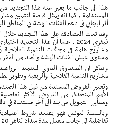
هذا الى جانب ما يعبر عنه هذا التجديد من د
المستدامة ، كما انه يمثل فرصة لتثمين مشار
أثر ايجابي في دعم الفئات الهشة في المناطق ال
فيفري 2024 . علما أن هذا التجديد
مشاريع هامة في مجالات التنمية الفلاحية وا
مستوى عيش الفئات الهشة والحد من الفقر وتع
ويذكر ان الصندوق الدولي للتنمية الزراعي
مشاريع التنمية الفلاحية والريفية وتطوير نظم ا
الأمم المتحدة، من القروض الاكثر تفاضل
ومعايير التمويل من بلد الى ٱخر مستندة في ذل
وبالنسبة لتونس فهو يعتمد شروط اعتيادية
تفاضلية الى جانب معدل مدة سداد تناهز 20 سنة وفترة امهال في حدود 7 سنوات.