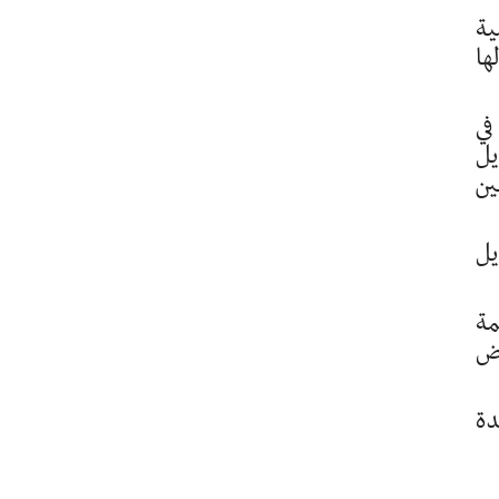
ية
ها
دورته 47 المنعقد في
يل
ين
يل
 بمنظمة
اض
دة