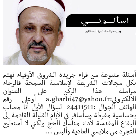
أسئلة متنوعة من قراء جريدة الشروق الأوفياء تهتم
بكل مجالات الشريعة الإسلامية السمحة فالرجاء
مراسلة هذا الركن على العنوان
الالكتروني:a.gharbi47@yahoo.fr أوعلى رقم
الهاتف الجوال :24411511 السؤال الأول أنا مصاب
بحساسية مفرطة وسأسافر في الأيام القليلة القادمة إلى
البقاع المقدسة لأداء مناسك الحج ولكني لا أستطيع
التجرد من ملابسي العادية وألبس ...