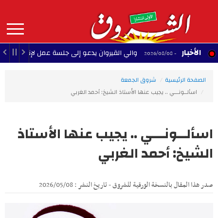
Aller
au
contenu
principal
MAIN
الأخبار
والي القيروان يدعو إلى جلسة عمل لإنقاذ الشبيبة
22:35 - 2026/08/08
NAVIGATION
الصفحة الرئيسية
شروق الجمعة
اسألــونـــي .. يجيب عنها الأستاذ الشيخ: أحمد الغربي
اسألــونـــي .. يجيب عنها الأستاذ
الشيخ: أحمد الغربي
صدر هذا المقال بالنسخة الورقية للشروق - تاريخ النشر : 2026/05/08