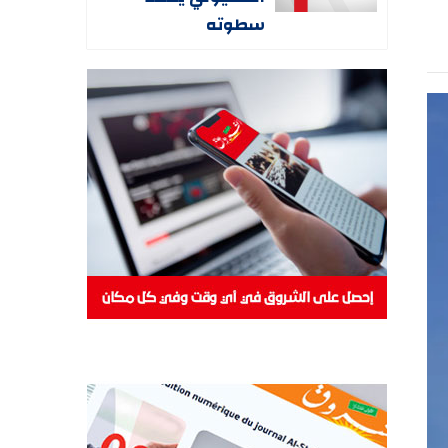
سطوته