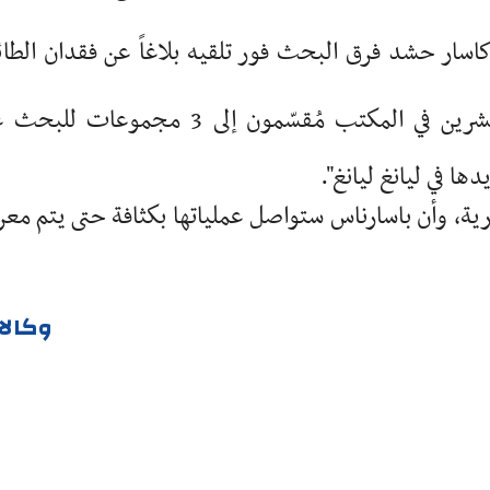
اسار حشد فرق البحث فور تلقيه بلاغاً عن فقدان الطائ
وأضاف أن الضباط الخمسة والعشرين المنتشرين في المكتب مُقسّمون إلى 3 مجموعات 
ها في ليانغ ليانغ".
رية، وأن باسارناس ستواصل عملياتها بكثافة حتى يتم معر
وكالا