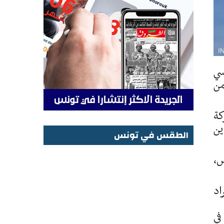
سي
ا من
ا شركة
دين
الطقس في تونس
الطقس في تونس
س،
11 شخصًا، منهم 8 من أفراد
 رُصد في