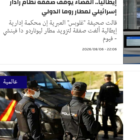
إيطاليا.. القضاء يوقف صفقة نظام رادار
إسرائيلي لمطار روما الدولي
قالت صحيفة "غلوبس" العبرية إن محكمة إدارية
إيطالية ألغت صفقة لتزويد مطار ليوناردو دا فينشي
- فيوم
22:06 - 2026/08/06
عالمية