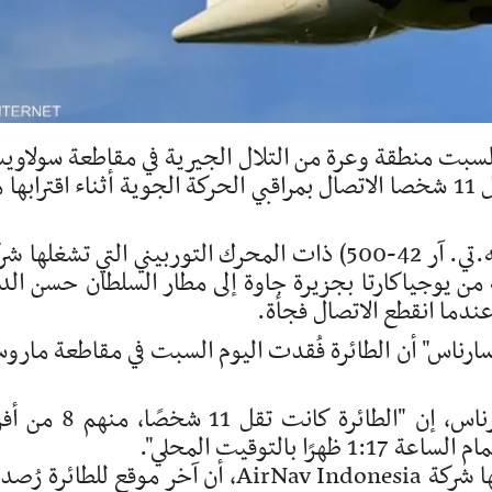
بت منطقة وعرة من التلال الجيرية في مقاطعة سولاوي
الجنوبية الإندونيسية، بعدما فقدت طائرة تقل 11 شخصا الاتصال بمراقبي الحركة الجوية أثناء اقترابه
وقالت وزارة النقل إن الطائرة وهي من طراز (إيه.تي. آر 42-500) ذات المحرك التوربيني التي تشغله
يسية IAT، كانت متجهة من يوجياكارتا بجزيرة جاوة إلى مطار السلطان حسن ال
ندما انقطع الاتصال فجأة.
سارناس" أن الطائرة فُقدت اليوم السبت في مقاطعة مارو
وقال إيدي براكوسو، مدير العمليات في باسارناس، إن "الطائرة كانت تقل 
وأكد براكوسو، استنادًا إلى البيانات التي قدمتها شركة AirNav Indonesia، أن آخر موقع للطائرة