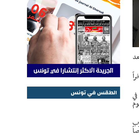
عد
اً
الطقس في تونس
في
وم
الطقس في تونس
رب
اً