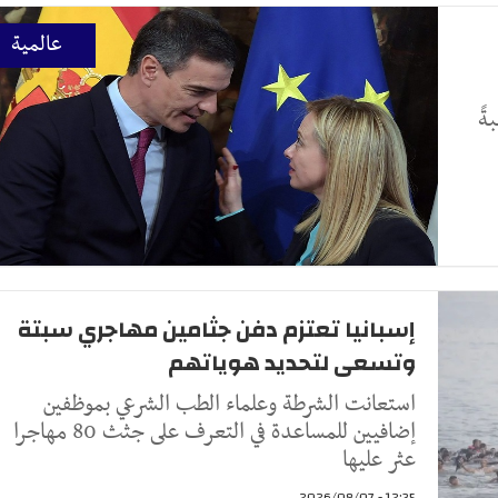
عالمية
ةً
إسبانيا تعتزم دفن جثامين مهاجري سبتة
وتسعى لتحديد هوياتهم
استعانت الشرطة وعلماء الطب الشرعي بموظفين
إضافيين للمساعدة في التعرف على جثث 80 مهاجرا
عثر عليها
12:35 - 2026/08/07