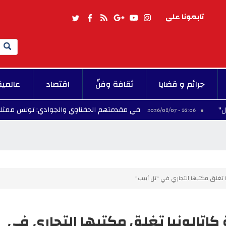
تابعونا على
Search
جرائم و قضايا
ثقافة وفنّ
اقتصاد
عالمية
في مقدمتهم الحفناوي والجوادي: تونس ممثلة بـ5 سباحين في الألعاب المتوسطية تارنتو 2026
16:06 - 
ا تغلق مكتبها التجاري في "تل أبيب"
 كاتالونيا تغلق مكتبها التجاري في