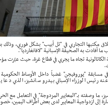
 إغلاق مكتبها التجاري في "تل أبيب" بشكل فوري، وذلك ب
ا أفادت به الصحيفة الإسبانية "لافانغارديا".
 الكاتالونية تجاه ما يجري في قطاع غزة، حيث عبّرت مؤخر
.
في مسابقة "يوروفيجن" غضباً داخل الأوساط الحكومية 
 عنه رئيس الوزراء الإسباني بيدرو سانشيز، الذي دعا ي
يز، ما وصفته بـ"المعايير المزدوجة" في التعامل مع الح
ارة إلى ازدواجية المعايير لدى بعض أطراف اليمين، خصوص