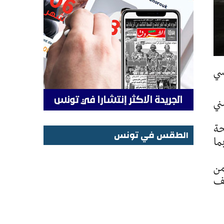
سي
ني
حة
الطقس في تونس
ما
الطقس في تونس
من
لف