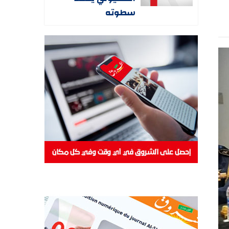
سطوته