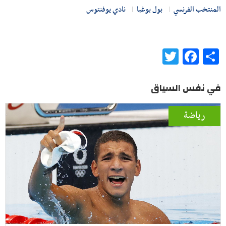
المنتخب الفرنسي
بول بوغبا
نادي يوفنتوس
Twitter
Facebook
Share
في نفس السياق
رياضة