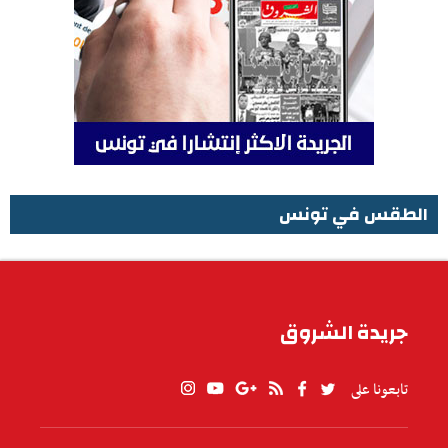
الطقس في تونس
الطقس في تونس
جريدة الشروق
تابعونا على