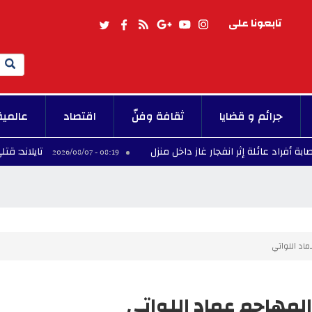
تابعونا على
Search
جرائم و قضايا
ثقافة وفنّ
اقتصاد
عالمية
لة إثر انفجار غاز داخل منزل
تايلاند: قتلى وجرحى في
08:19 - 2026/08/07
اد اللواتي
المهاجم عماد اللواتي