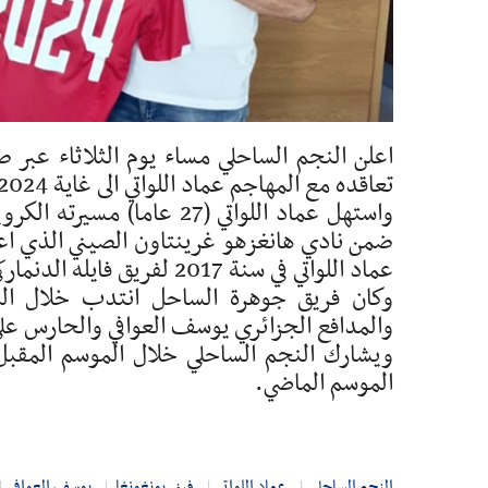
اعلن النجم الساحلي مساء يوم الثلاثاء عبر 
تعاقده مع المهاجم عماد اللواتي الى غاية 2024.
ضمن نادي هانغزهو غرينتاون الصيني الذي اعا
عماد اللواتي في سنة 2017 لفريق فايله الدنماركي ومنه سنة 2019 الى مواطنه نادي هوبرو.
وكان فريق جوهرة الساحل انتدب خلال المير
والمدافع الجزائري يوسف العوافي والحارس عل
ويشارك النجم الساحلي خلال الموسم المقبل في
الموسم الماضي.
النجم الساحلي
عماد اللواتي
فيني بونغونغا
يوسف العوافي