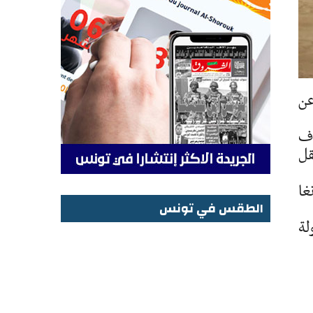
عن
 ينتقل سنة 2015 للاحتراف
قل
غا
الطقس في تونس
لة
الطقس في تونس