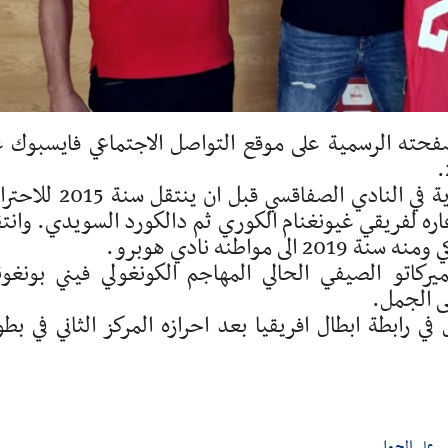
صفحته الرسمية على موقع التواصل الاجتماعي فايسبوك 
واستهل عماد اللواتي (27 عاما) مسيرته الكروية في النادي الصفاقسي قبل ان
ره لفريقي غيونغنام الكوري ثم دالكورد السويدي. وانت
كاتو الصيفي الحالي المهاجم الكونغولي فيني بونغون
ى الجمل.
 رابطة ابطال افريقيا بعد احرازه المركز الثاني في بطو
على الجمل