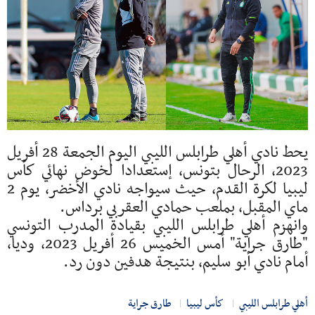
يحط نادي أهلي طرابلس الليبي اليوم الجمعة 28 أفريل
2023، الرحال بتونس، إستعدادا لخوض نهائي كأس
ليبيا لكرة القدم، حيث سيواجه نادي الأخضر، يوم 2
ماي المقبل، بملعب حمادي العقربي برداس.
وانهزم أهلي طرابلس الليبي بقيادة المدرب التونسي
"طارق جراية" أمس الخميس 26 أفريل 2023، وديا،
أمام نادي أبو سليم، بنتيجة هدفين دون رد.
أهلي طرابلس الليبي
كأس ليبيا
طارق جراية